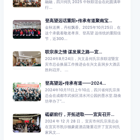
融融，四川何氏 2025 中秋联谊会在此圆满举
行...
登高望远话重阳•传承有道聚南宝...
金秋送爽，丹桂飘香。2025年10月25日，在
这个承载着敬老孝亲、登高望 远传统的重阳佳
节，近300...
联宗亲之情 谋发展之路—宜...
2024年8月24日，兴文县何氏宗亲联谊暨宜
宾市总会换届工作推进会在兴文县洞乡大酒店
胜利召开。 ...
登高望远•传承有道——2024...
2024年10月11日上午10点，四川省何氏宗亲
总会在成都市武侯区清水河公园的墨水堂.隐食
坊举办了“...
砥砺前行，开拓进取——宜宾召开...
2024 年 12 月 28 日， 宜宾市何氏宗亲总会
在宜宾市凯尔顿豪庭酒店隆重召开了宜宾何氏
家风文...