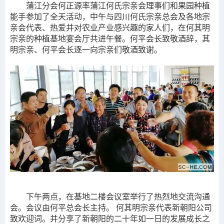
蒲江分会何正源率蒲江何氏宗亲会理事们和果园种植
能手参加了全天活动，中午与四川何氏宗亲总会及各地宗
亲会代表、热爱并对农业产业感兴趣的家人们，在何其明
宗亲的种植基地宴会厅共进午餐。何平会长致敬酒辞，其
明宗亲、何平会长逐一向宗亲们敬酒致谢。
下午两点，在基地二楼会议室举行了热烈地交流沟通
会。会议由何平总会长主持。 何其明宗亲代表新朝阳公司
致欢迎词。并分享了新朝阳的二十年如一日的发展成长之