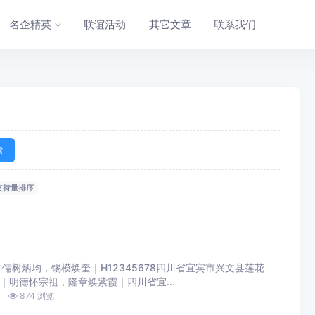
名企精英
联谊活动
其它文章
联系我们
索
支持量排序
树炳均，锡模焕奎｜H12345678四川省宜宾市兴文县莲花
｜明德怀宗祖，隆章焕紫霞｜四川省宜...
874 浏览