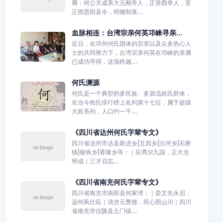
裔：何公天成系大元顺帝人，正癸酉举人，至
正授恩阳县令，明撤制落...
血脉相连：台湾宗亲何英邛崃寻亲...
近日，在邛州何氏团体的宗亲以及众多热心人
士的共同努力下，台湾宗亲何英在邛崃的亲属
已成功寻得，这场跨越...
何氏渊源
何氏是一个典型的多民族、多源流姓氏群体，
在当今姓氏排行榜上名列第十七位，属于超级
大姓系列，人口约一千...
《四川省达州何氏字辈专文》
四川省达州市达县新进乡|五四乡|沿河乡|石桥
镇|银铁乡|香隆乡等：｜应秀尔九国，正大光
明成｜三才召志...
《四川省南充何氏字辈专文》
四川省南充市南部县何家湾：｜栾文先永启，
远州凤仕应｜清含元曹德，民心照山川｜四川
省南充市仪陇县土门镇...