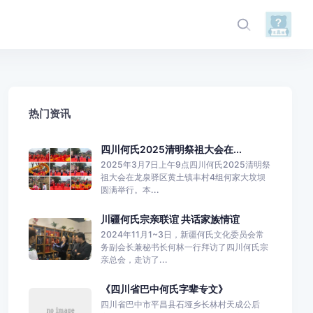
热门资讯
四川何氏2025清明祭祖大会在...
2025年3月7日上午9点四川何氏2025清明祭
祖大会在龙泉驿区黄土镇丰村4组何家大坟坝
圆满举行。本...
川疆何氏宗亲联谊 共话家族情谊
2024年11月1~3日，新疆何氏文化委员会常
务副会长兼秘书长何林一行拜访了四川何氏宗
亲总会，走访了...
《四川省巴中何氏字辈专文》
四川省巴中市平昌县石垭乡长林村天成公后