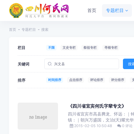
首页
专题栏目
首页
专题栏目
搜索
栏目
不限
文史专栏
祭祖专栏
寻根专栏
关键词
搜
排序
时间排序
点击排序
评论排序
评分排序
《四川省宜宾何氏字辈专文》
四川省宜宾市高县腾龙、怀远：｜钟儒
镇：｜朝兴万盛国，文治(天)耀光华
2015-02-05 10:50:48
0 评论