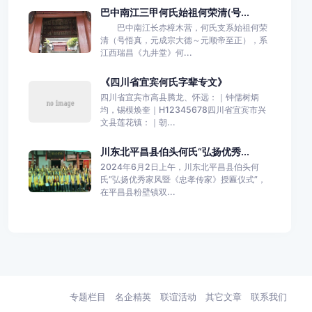
巴中南江三甲何氏始祖何荣清(号...
巴中南江长赤樟木营，何氏支系始祖何荣
清（号悟真，元成宗大德～元顺帝至正），系
江西瑞昌《九井堂》何...
《四川省宜宾何氏字辈专文》
四川省宜宾市高县腾龙、怀远：｜钟儒树炳
均，锡模焕奎｜H12345678四川省宜宾市兴
文县莲花镇：｜朝...
川东北平昌县伯头何氏“弘扬优秀...
2024年6月2日上午，川东北平昌县伯头何
氏“弘扬优秀家风暨《忠孝传家》授匾仪式”，
在平昌县粉壁镇双...
专题栏目
名企精英
联谊活动
其它文章
联系我们