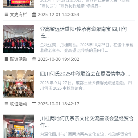
2025年11月29日至30日，世界何氏宗亲总会（简称
“世何会”）“世界何氏通谱”修编启...
文史专栏
2025-12-01 14:20:53
登高望远话重阳•传承有道聚南宝 四川何
氏...
金秋送爽，丹桂飘香。2025年10月25日，在这个承载
着敬老孝亲、登高望 远传统的重阳佳...
联谊活动
2025-10-30 19:45:02
四川何氏2025中秋联谊会在蓉温情举办 ...
2025 年 9 月 27 日，成都三圣乡佳馨苑暖意融融，四
川何氏 2025 中秋联谊会...
联谊活动
2025-10-01 18:42:17
川桂两地何氏宗亲文化交流座谈会暨经贸合
作...
为深化四川与广西两地宗亲文化交流，推动经贸合作