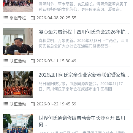
清明时节，草木萌新，哀思绵长。清明承载着炎黄子
孙认祖归宗的文化信仰，更是传承家风、凝聚宗...
祭祖专栏
2026-04-08 20:25:55
凝心聚力启新程｜四川何氏总会2026年扩...
春和景明，万象更新。2026年3月8日下午两点，四川
何氏省总会扩大办公会在通惠门路锦都召...
联谊活动
2026-03-11 15:30:49
2026四川何氏宗亲企业家新春联谊暨家族...
冬日暖阳映宗亲，血脉同源聚盛会。2026年1月17
日，四川何氏宗亲年会在成都市金牛区易园...
联谊活动
2026-01-22 19:45:59
世界何氏通谱修编启动会在长沙召开 四川
何...