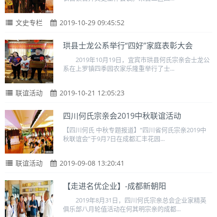
文史专栏
2019-10-29 09:45:52
珙县士龙公系举行“四好”家庭表彰大会
2019年10月19日，宜宾市珙县何氏宗亲会士龙公
系在上罗镇四季园农家乐隆重举行了士...
联谊活动
2019-10-21 12:05:23
四川何氏宗亲会2019中秋联谊活动
【四川何氏 中秋专题报道】“四川省何氏宗亲2019中
秋联谊会”于9月7日在成都汇丰花园...
联谊活动
2019-09-08 13:20:41
【走进名优企业】-成都新朝阳
2019年8月31日，四川何氏宗亲总会企业家精英
俱乐部八月轮值活动在何其明宗亲的成都...